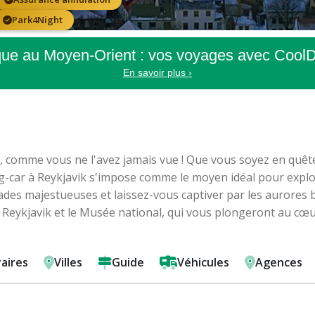
Park4Night
ique au Moyen-Orient : vos voyages avec CoolD
En savoir plus ›
se, comme vous ne l'avez jamais vue ! Que vous soyez en quêt
g-car à Reykjavik s'impose comme le moyen idéal pour explor
ascades majestueuses et laissez-vous captiver par les aurore
e Reykjavik et le Musée national, qui vous plongeront au cœur d
raires
Villes
Guide
Véhicules
Agences