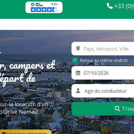
+33 (0)
r, campers et
Retour au même endroit
épart de
 sur la location d'un
Trouv
oolDrive Nomad
Assurance annulation