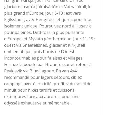
Hallgrimskirkja. Jour 1-5 : Cercle d'Or, sud
glaciaire jusqu'à Jökulsárlón et Vatnajökull, le
plus grand d'Europe. Jour 6-10 : est vers
Egilsstadir, avec Hengifoss et fjords pour leur
isolement unique. Poursuivez nord à Husavik
pour baleines, Dettifoss la plus puissante
d'Europe, et Myvatn géothermique. Jour 11-15 :
ouest via Snaefellsnes, glacier et Kirkjufell
emblématique, puis fjords de l'Ouest
incontournables pour falaises et villages.
Fermez la boucle par Hraunfossar et retour à
Reykjavik via Blue Lagoon. En van 4x4
recommandé pour légers détours, ciblez
campings avec électricité, profitez du soleil de
minuit pour hikes tardifs et cuissons
extérieures face aux aurores, pour une
odyssée exhaustive et mémorable.