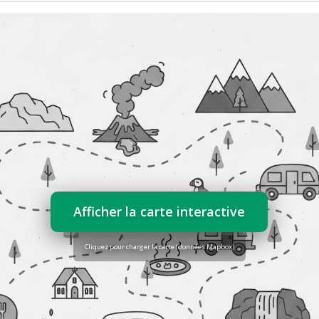
Afficher la carte interactive
Cliquez pour charger la carte (données Mapbox)