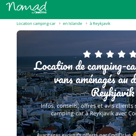
Location camping-car
en Islande
à Reykjavik
Location de camping-ca
vans aménagés au d
Reykjavik
Infos, conseils, offres et avis clients
camping-car à Reykjavik avec C
Avantages exclusifs offerts par CoolDrive :