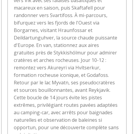
vers Vík avec ses falaises basaltiques et
macareux en saison, puis Skaftafell pour
randonner vers Svartifoss. À mi-parcours,
bifurquez vers les fjords de l'Ouest via
Borgarnes, visitant Hraunfossar et
Deildartunguhver, la source chaude puissante
d'Europe. En van, stationnez aux aires
gratuites près de Stykkishólmur pour admirer
cratères et arches rocheuses. Jour 10-12 :
remontez vers Akureyri via Hvítserkur,
formation rocheuse iconique, et Godafoss.
Retour par le lac Myvatn, ses pseudocratères
et sources bouillonnantes, avant Reykjavik.
Cette boucle de 14 jours évite les pistes
extrêmes, privilégiant routes pavées adaptées
au camping-car, avec arrêts pour baignades
naturelles et observation de baleines si
opportun, pour une découverte complète sans