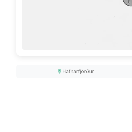
Hafnarfjörður