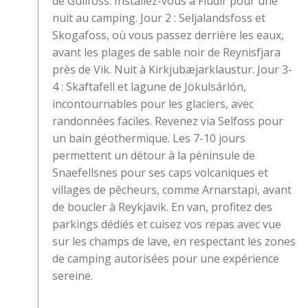
de Gullfoss. Installez-vous à Fludir pour une
nuit au camping. Jour 2 : Seljalandsfoss et
Skogafoss, où vous passez derrière les eaux,
avant les plages de sable noir de Reynisfjara
près de Vik. Nuit à Kirkjubæjarklaustur. Jour 3-
4 : Skaftafell et lagune de Jökulsárlón,
incontournables pour les glaciers, avec
randonnées faciles. Revenez via Selfoss pour
un bain géothermique. Les 7-10 jours
permettent un détour à la péninsule de
Snaefellsnes pour ses caps volcaniques et
villages de pêcheurs, comme Arnarstapi, avant
de boucler à Reykjavik. En van, profitez des
parkings dédiés et cuisez vos repas avec vue
sur les champs de lave, en respectant les zones
de camping autorisées pour une expérience
sereine.