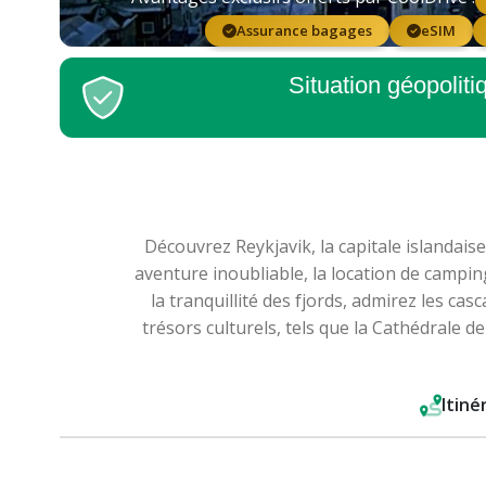
Assurance bagages
eSIM
Situation géopolit
Découvrez Reykjavik, la capitale islandai
aventure inoubliable, la location de campin
la tranquillité des fjords, admirez les c
trésors culturels, tels que la Cathédrale d
Itiné