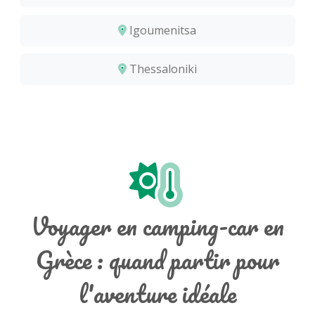
Igoumenitsa
Thessaloniki
Voyager en camping-car en
Grèce : quand partir pour
l'aventure idéale