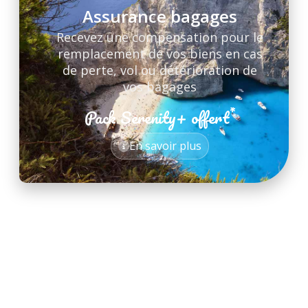
Assurance bagages
Recevez une compensation pour le
remplacement de vos biens en cas
de perte, vol ou détérioration de
vos bagages
*
Pack Serenity+ offert
*
En savoir plus