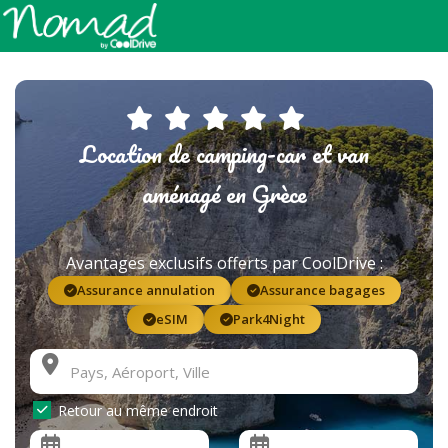
Location de camping-car et van
aménagé en Grèce
Avantages exclusifs offerts par CoolDrive :
Assurance annulation
Assurance bagages
eSIM
Park4Night
Retour au même endroit