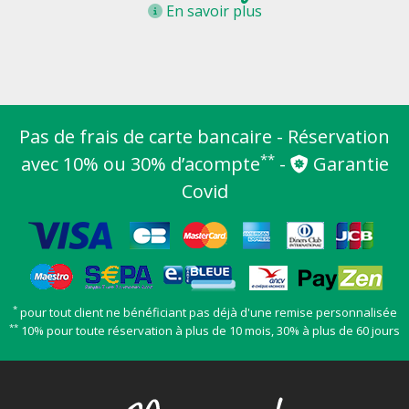
En savoir plus
Pas de frais de carte bancaire - Réservation
**
avec 10% ou 30% d’acompte
-
Garantie
Covid
*
pour tout client ne bénéficiant pas déjà d'une remise personnalisée
**
10% pour toute réservation à plus de 10 mois, 30% à plus de 60 jours