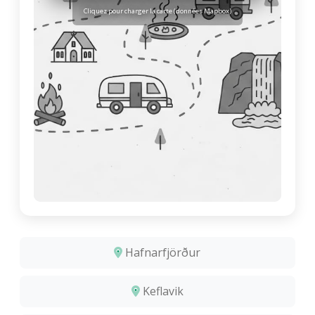
Cliquez pour charger la carte (données Mapbox)
Hafnarfjörður
Keflavik