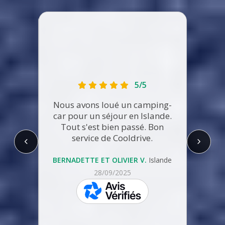
Mauva
dates 
f
5/5
supp
Nous avons loué un camping-
quest
car pour un séjour en Islande.
just
Tout s'est bien passé. Bon
Refus
service de Cooldrive.
réserv
pas 
25
prix
BERNADETTE ET OLIVIER V.
Islande
conf
28/09/2025
a
skeepers
Jér