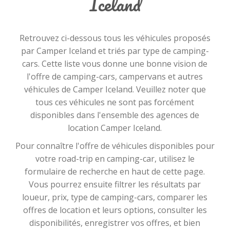
Iceland
souscrire à des assurances supplémentaires pour
une tranquillité d'esprit totale pendant votre
voyage.
Retrouvez ci-dessous tous les véhicules proposés
En choisissant Camper Iceland, vous faites le choix
par Camper Iceland et triés par type de camping-
de la qualité, de la liberté et de la découverte en
cars. Cette liste vous donne une bonne vision de
toute sérénité. Notre équipe dévouée est prête à
l'offre de camping-cars, campervans et autres
répondre à toutes vos questions et à vous aider à
véhicules de Camper Iceland. Veuillez noter que
planifier l'aventure de votre vie en Islande. Réservez
tous ces véhicules ne sont pas forcément
dès maintenant votre camping-car et préparez-
disponibles dans l'ensemble des agences de
vous à vivre des moments inoubliables au cœur de
location Camper Iceland.
la nature islandaise.
Pour connaître l'offre de véhicules disponibles pour
Camper Iceland est une société de location de
votre road-trip en camping-car, utilisez le
campervan en Islande qui offre une expérience
formulaire de recherche en haut de cette page.
unique pour les voyageurs.
Vous pourrez ensuite filtrer les résultats par
loueur, prix, type de camping-cars, comparer les
Toutefois, comme toute expérience client, il existe
offres de location et leurs options, consulter les
des côtés positifs et négatifs à prendre en compte.
disponibilités, enregistrer vos offres, et bien
D'un côté, l'un des principaux avantages de Camper