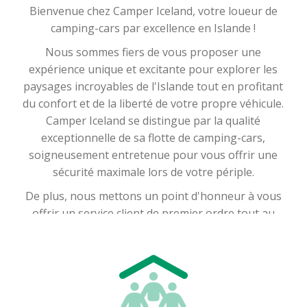
Bienvenue chez Camper Iceland, votre loueur de
camping-cars par excellence en Islande !
Nous sommes fiers de vous proposer une
expérience unique et excitante pour explorer les
paysages incroyables de l'Islande tout en profitant
du confort et de la liberté de votre propre véhicule.
Camper Iceland se distingue par la qualité
exceptionnelle de sa flotte de camping-cars,
soigneusement entretenue pour vous offrir une
sécurité maximale lors de votre périple.
De plus, nous mettons un point d'honneur à vous
offrir un service client de premier ordre tout au
long de votre aventure. Que vous soyez un
voyageur en solo, un couple ou une famille à la
recherche d'aventures uniques, nous avons le
camping-car qui correspond à vos besoins. Notre
flotte comprend une variété de véhicules, allant des