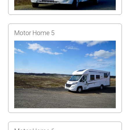
électriques pour les appareils électroniques. De
plus, Camper Iceland propose un excellent service
client.
Le personnel est attentif, amical et prêt à répondre
Motor Home 5
aux besoins des clients. Ils fournissent des
informations détaillées sur l'utilisation du
campervan, ainsi que des conseils et des
recommandations pour profiter au mieux de son
séjour en Islande. En cas de problème ou de
questions, l'équipe est toujours disponible pour
aider et résoudre les problèmes rapidement.
Cependant, il y a aussi des aspects négatifs à
prendre en compte lors de l'expérience client avec
Camper Iceland. Tout d'abord, le coût de la location
peut être assez élevé, surtout pendant les périodes
de haute saison touristique. Les tarifs peuvent
varier considérablement en fonction de la durée de