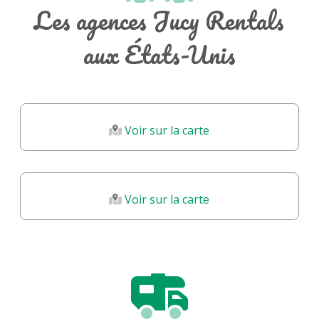
Que vous souhaitiez découvrir les montagnes majestueuses des
Les agences Jucy Rentals
Rocheuses, les lacs scintillants de l’Ontario ou les routes panoramiques
aux États-Unis
de la côte ouest, Jucy Rentals CA est votre partenaire idéal pour une
aventure sur la route.
En plus de fournir des véhicules de qualité, Jucy Rentals CA se
préoccupe également de l'environnement. L'entreprise met en avant
des pratiques durables et encourage ses clients à respecter la nature
Voir sur la carte
tout en profitant de leur expérience de voyage.
Avec Jucy Rentals CA, embarquez pour des souvenirs enrichissants et
vivez la liberté de la route.
Voir sur la carte
Les plus :
Équipements
b
ien
p
ensés :Les campervans Jucy sont souvent équipés
de tout le nécessaire pour une escapade réussie (cuisine, literie, etc.).
Les équipements sont conçus pour maximiser l’espace et assurer le
confort des voyageurs.