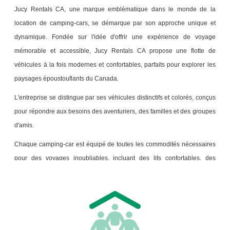
Jucy Rentals CA, une marque emblématique dans le monde de la
location de camping-cars, se démarque par son approche unique et
dynamique. Fondée sur l'idée d'offrir une expérience de voyage
mémorable et accessible, Jucy Rentals CA propose une flotte de
véhicules à la fois modernes et confortables, parfaits pour explorer les
paysages époustouflants du Canada.
L'entreprise se distingue par ses véhicules distinctifs et colorés, conçus
pour répondre aux besoins des aventuriers, des familles et des groupes
d'amis.
Chaque camping-car est équipé de toutes les commodités nécessaires
pour des voyages inoubliables, incluant des lits confortables, des
cuisines fonctionnelles et des espaces de rangement astucieux. Avec
un engagement fort envers la satisfaction du client, Jucy Rentals CA
simplifie le processus de réservation et offre des options flexibles
adaptées à tous les itinéraires.