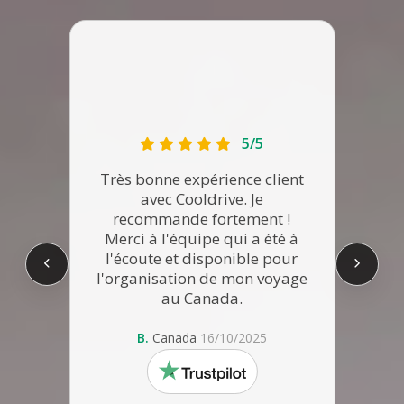
e type
ntexte
5/5
ation
ce pour
Très bonne expérience client
Su
 de
avec Cooldrive. Je
Coold
ive
recommande fortement !
%
soutien
Merci à l'équipe qui a été à
disp
r dans
l'écoute et disponible pour
 et
l'organisation de mon voyage
t sur
au Canada.
service
. Rien
B.
Canada
16/10/2025
trustpilot
025