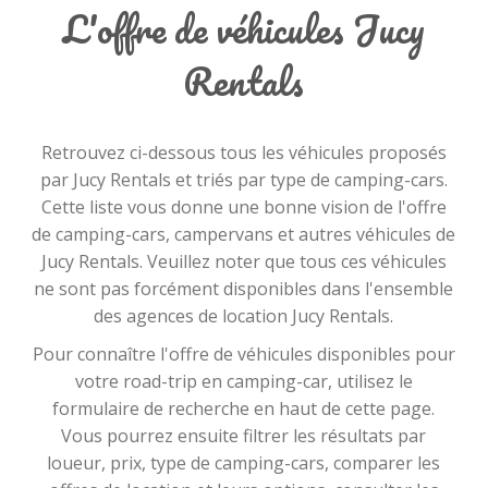
L'offre de véhicules Jucy
Service Client
b
ien
é
valué : Les employés sont souvent décrits comme
amicaux, serviables et prêts à répondre aux questions, ce qui contribue
Rentals
à une expérience globale positive.
Options de
l
ocation
v
ariées :Jucy Rentals propose différents types de
véhicules pour s'adapter aux besoins variés des clients, qu'ils voyagent
Retrouvez ci-dessous tous les véhicules proposés
seul, en couple ou en famille.
par Jucy Rentals et triés par type de camping-cars.
Cette liste vous donne une bonne vision de l'offre
Les moins :
de camping-cars, campervans et autres véhicules de
Conditions de
l
ocation
r
igoristes : Certains clients ont signalé des
Jucy Rentals. Veuillez noter que tous ces véhicules
conditions de location jugées strictes ou peu flexibles, notamment
ne sont pas forcément disponibles dans l'ensemble
concernant les assurances et les dépôts de garantie.
des agences de location Jucy Rentals.
Pour connaître l'offre de véhicules disponibles pour
Limitations Géographiques :Jucy Rentals peut imposer des restrictions
votre road-trip en camping-car, utilisez le
sur certaines zones géographiques, ce qui limite la liberté de certains
formulaire de recherche en haut de cette page.
aventuriers.
Vous pourrez ensuite filtrer les résultats par
En conclusion
, l'expérience client avec Jucy Rentals CA présente des
loueur, prix, type de camping-cars, comparer les
aspects attractifs qui font de la location de campervans une option