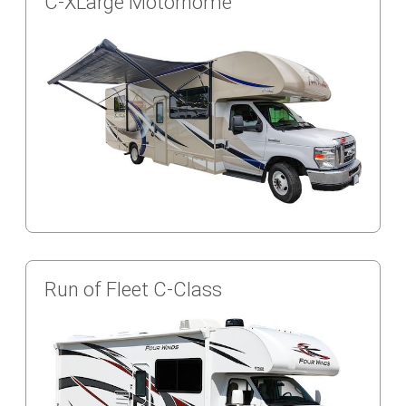
C-XLarge Motorhome
Run of Fleet C-Class