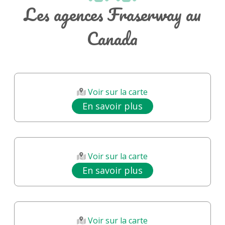
Les agences Fraserway au
L’équipe professionnelle et chaleureuse de Fraserway s'engage à vous
Canada
accompagner tout au long de votre expérience de location. Ils sont là
pour répondre à vos questions et vous fournir les conseils nécessaires
pour profiter pleinement de votre voyage.
Que vous soyez novice ou expert en camping-car, Fraserway propose
des options adaptées, notamment des kits d'équipement pour faciliter
Voir sur la carte
votre séjour, ainsi qu'une assistance routière pour une tranquillité
En savoir plus
d'esprit.
En choisissant Fraserway pour votre location de camping-car, vous
optez pour une expérience de voyage unique, marquée par
Voir sur la carte
l'exploration et la découverte. Parcourez les paysages à couper le
En savoir plus
souffle du Canada et créez des souvenirs inoubliables en toute liberté !
Pour toute information complémentaire ou pour effectuer une
réservation, n’hésitez pas à consulter le site de CoolDrive Nomad, votre
partenaire de confiance pour des aventures sur la route avec
Voir sur la carte