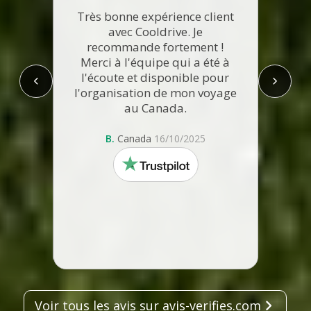
ation
ce pour
Très bonne expérience client
Su
 de
avec Cooldrive. Je
Coold
ive
recommande fortement !
%
soutien
Merci à l'équipe qui a été à
disp
r dans
l'écoute et disponible pour
 et
l'organisation de mon voyage
t sur
au Canada.
service
. Rien
B.
Canada
16/10/2025
trustpilot
025
Voir tous les avis sur avis-verifies.com