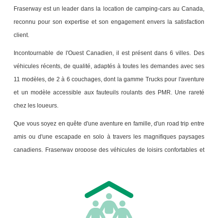
Fraserway est un leader dans la location de camping-cars au Canada,
reconnu pour son expertise et son engagement envers la satisfaction
client.
Incontournable de l'Ouest Canadien,
il est
présent
dans
6 villes. Des
véhicules récents, de qualité, adaptés à toutes les demandes avec ses
11 modèles, de 2 à 6 couchages, dont la gamme Trucks pour l'aventure
et un modèle accessible aux fauteuils roulants des PMR. Une rareté
chez les loueurs.
Que vous soyez en quête d'une aventure en famille, d'un road trip entre
amis ou d'une escapade en solo à travers les magnifiques paysages
canadiens, Fraserway propose des véhicules de loisirs confortables et
fiables, équipés de toutes les commodités nécessaires pour un voyage
inoubliable. Certains modèles RV offrent l'option slide (paroi
coulissante) qui ajoute au confort lorsque l'on voyage en groupe.
Auvent, panneaux solaires, les équipements sont de qualité du plus
petit au plus grand modèle.