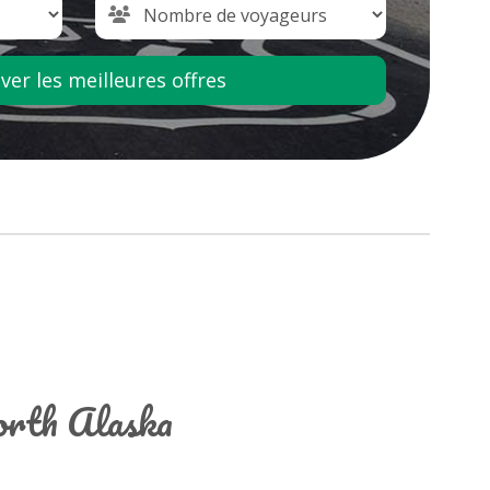
er les meilleures offres
orth Alaska