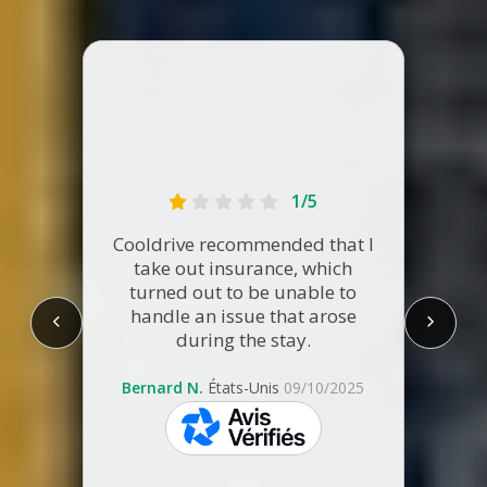
La l
1/5
s'
qu'ay
Cooldrive recommended that I
join
take out insurance, which
éclai
turned out to be unable to
fois 
handle an issue that arose
de 
during the stay.
camp
top, 
Bernard N.
États-Unis
09/10/2025
co
skeepers
V