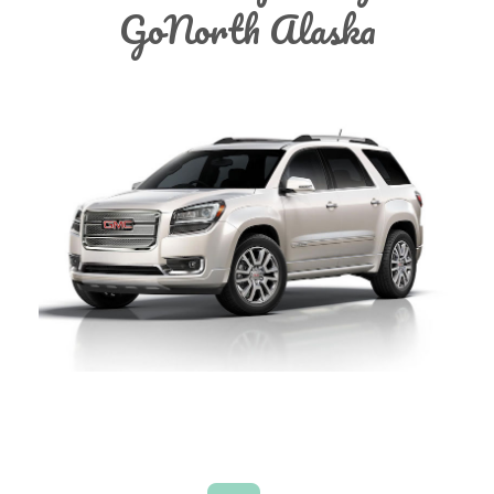
GoNorth Alaska