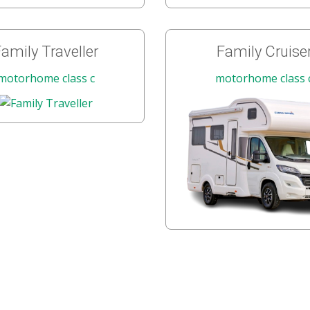
amily Traveller
Family Cruise
motorhome class c
motorhome class 