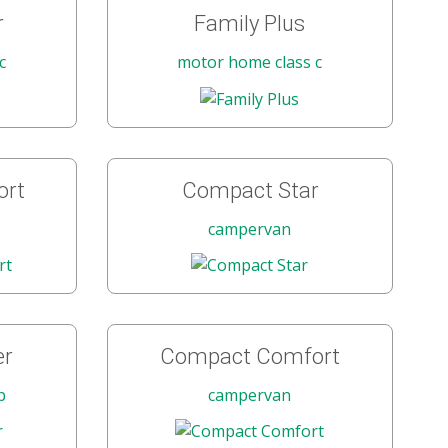
r
Family Plus
c
motor home class c
ort
Compact Star
campervan
er
Compact Comfort
b
campervan