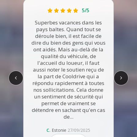
5/5
Superbes vacances dans les
pays baltes. Quand tout se
déroule bien, il est facile de
dire du bien des gens qui vous
Dive
ont aidés. Mais au-delà de la
pr
qualité du véhicule, de
a
l'accueil du loueur, il faut
sur
aussi noter le soutien reçu de
kno
la part de Cooldrive qui a
re
répondu rapidement à toutes
prob
nos sollicitations. Cela donne
un sentiment de sécurité qui
permet de vraiment se
Fréd
détendre en sachant qu'en cas
de...
C.
Estonie
27/09/2025