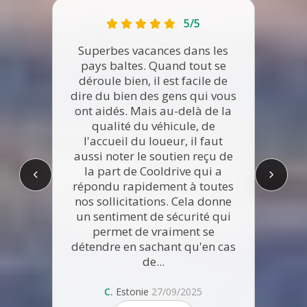
5/5
Superbes vacances dans les
pays baltes. Quand tout se
déroule bien, il est facile de
dire du bien des gens qui vous
Dive
ont aidés. Mais au-delà de la
pr
qualité du véhicule, de
a
l'accueil du loueur, il faut
sur
aussi noter le soutien reçu de
kno
la part de Cooldrive qui a
re
répondu rapidement à toutes
prob
nos sollicitations. Cela donne
un sentiment de sécurité qui
permet de vraiment se
Fréd
détendre en sachant qu'en cas
de...
C.
Estonie
27/09/2025