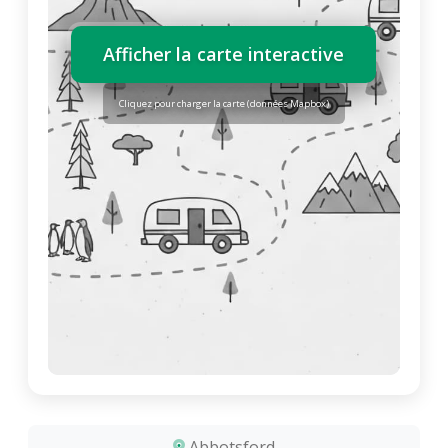
Afficher la carte interactive
Cliquez pour charger la carte (données Mapbox)
Abbotsford