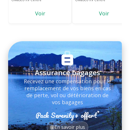
Voir
Voir
Assurance bagages
Recevez une compensation pour le
remplacement de vos biens en cas
de perte, vol ou détérioration de
vos bagages
*
Pack Serenity+ offert
*
En savoir plus