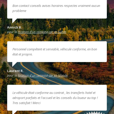
Bon contact conseils avises horaires respectes vraiment aucun
probleme
Annick B.
pour la
location d'un camping-car en Suède
Personnel compétent et serviable, véhicule conforme, en bon
état et propre.
Laurent R.
pour la
location d'un camping-car en Islande
Le véhicule était conforme au contrat , les transferts hotel et
aéroport parfaits et l'accueil et les conseils du loueur au top !
Tres satisfait ! Merci