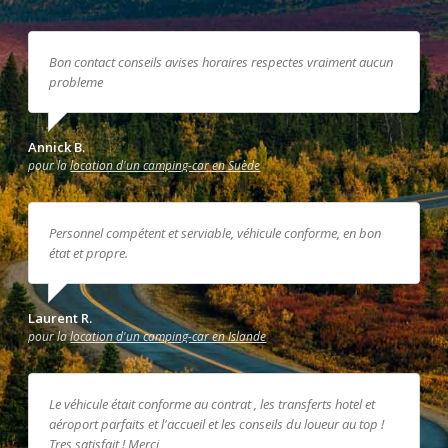
Bon contact conseils avises horaires respectes vraiment aucun
probleme
Annick B.
pour la
location d'un camping-car en Suède
Personnel compétent et serviable, véhicule conforme, en bon
état et propre.
Laurent R.
pour la
location d'un camping-car en Islande
Le véhicule était conforme au contrat , les transferts hotel et
aéroport parfaits et l'accueil et les conseils du loueur au top !
Tres satisfait ! Merci