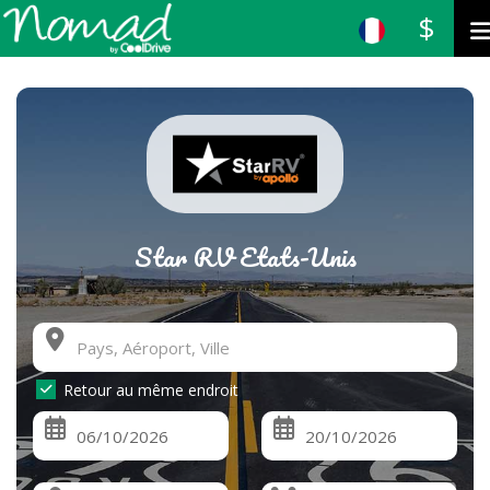
$
Star RV Etats-Unis
Retour au même endroit