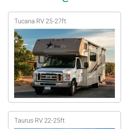
doivent bien s'informer, poser des questions et lire
attentivement les conditions générales avant de
finaliser leur réservation.
Tucana RV 25-27ft
Explorez l'Amérique à votre rythme et créez des
souvenirs inoubliables avec Star RV USA. Que vous
soyez un voyageur expérimenté ou un novice, leur
engagement envers la satisfaction client vous
assurera une expérience de voyage unique et
mémorable.
Taurus RV 22-25ft