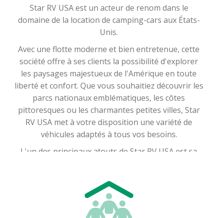
Star RV USA est un acteur de renom dans le
domaine de la location de camping-cars aux États-
Unis.
Avec une flotte moderne et bien entretenue, cette
société offre à ses clients la possibilité d'explorer
les paysages majestueux de l'Amérique en toute
liberté et confort. Que vous souhaitiez découvrir les
parcs nationaux emblématiques, les côtes
pittoresques ou les charmantes petites villes, Star
RV USA met à votre disposition une variété de
véhicules adaptés à tous vos besoins.
L'un des principaux atouts de Star RV USA est sa
large gamme de camping-cars, allant des modèles
compacts idéaux pour les couples aux grands
modèles familiaux pour des voyages en groupe.
Chaque véhicule est équipé de toutes les
commodités nécessaires, telles que des cuisines