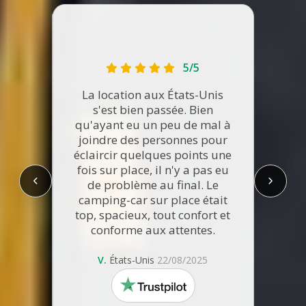
5/5
La location aux États-Unis
s'est bien passée. Bien
qu'ayant eu un peu de mal à
that I
joindre des personnes pour
hich
éclaircir quelques points une
Tout
le to
fois sur place, il n'y a pas eu
arose
de problème au final. Le
camping-car sur place était
Dion
top, spacieux, tout confort et
0/2025
conforme aux attentes.
V.
États-Unis
22/08/2025
trustpilot