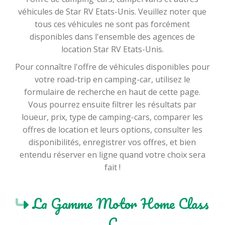
retour des véhicules peuvent être longs, ce qui peut
véhicules de Star RV Etats-Unis. Veuillez noter que
être frustrant pour les clients, surtout après un
tous ces véhicules ne sont pas forcément
long voyage. Une gestion améliorée de ces
disponibles dans l'ensemble des agences de
procédures pourrait nettement améliorer
location Star RV Etats-Unis.
l'expérience globale.
Pour connaître l'offre de véhicules disponibles pour
Limitations géographiques : Bien que Star RV USA
votre road-trip en camping-car, utilisez le
propose de nombreux points de prise en charge,
formulaire de recherche en haut de cette page.
certains clients ne trouvent pas d'options à
Vous pourrez ensuite filtrer les résultats par
proximité de leur destination souhaitée ou se
loueur, prix, type de camping-cars, comparer les
heurtent à des restrictions sur les régions où ils
offres de location et leurs options, consulter les
peuvent conduire les véhicules.
disponibilités, enregistrer vos offres, et bien
L'avis de votre expert CoolDrive
:
entendu réserver en ligne quand votre choix sera
fait !
D'un côté, la diversité de la flotte et les équipements
modernes enrichissent l'expérience de voyage. De
l'autre, des frais cachés et des préoccupations
La Gamme Motor Home Class
logistiques peuvent atténuer le plaisir. Pour
C
maximiser une expérience positive, les futurs clients