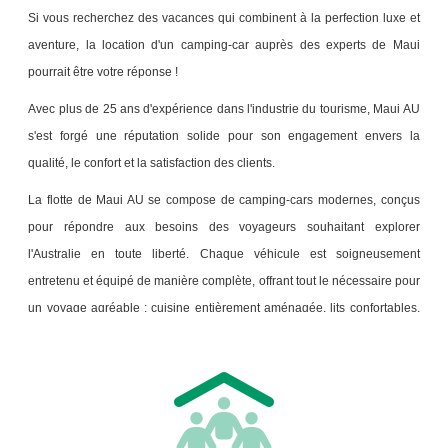
Si vous recherchez des vacances qui combinent à la perfection luxe et
aventure, la location d'un camping-car auprès des experts de Maui
pourrait être votre réponse !
Avec plus de 25 ans d'expérience dans l'industrie du tourisme, Maui AU
s'est forgé une réputation solide pour son engagement envers la
qualité, le confort et la satisfaction des clients.
La flotte de Maui AU se compose de camping-cars modernes, conçus
pour répondre aux besoins des voyageurs souhaitant explorer
l'Australie en toute liberté. Chaque véhicule est soigneusement
entretenu et équipé de manière complète, offrant tout le nécessaire pour
un voyage agréable : cuisine entièrement aménagée, lits confortables,
sanitaires, et espaces de rangement optimisés. Que vous soyez en duo
ou en famille, vous trouverez le camping-car idéal pour vos aventures.
Chez Maui AU, l’expérience client est au cœur de toutes les démarches.
Le personnel amical et professionnel est toujours prêt à vous apporter