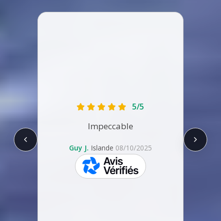
Nous 
5/5
car p
Tou
Impeccable
s
Guy J.
Islande
08/10/2025
BERNAD
skeepers