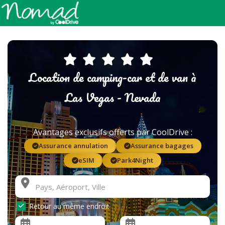
Location de camping-car et de van à
Las Vegas - Nevada
Avantages exclusifs offerts par CoolDrive :
Assurance annulation
Assurance bagages
eSIM
Park4Night
Retour au même endroit