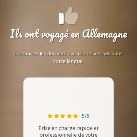
Ils ont voyagé en Allemagne
Découvrez les derniers avis clients vérifiés dans
votre langue.
5/5
C'est
de vé
Prise en charge rapide et
a é
professionnelle de votre