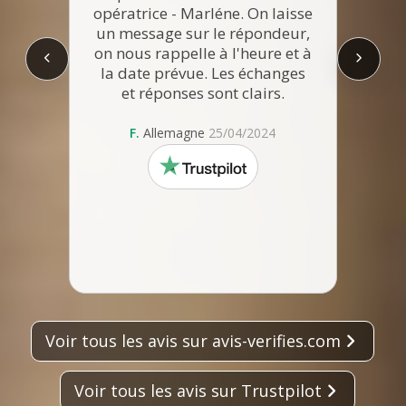
r
opératrice - Marléne. On laisse
quest
un message sur le répondeur,
de n
on nous rappelle à l'heure et à
dossie
la date prévue. Les échanges
et réponses sont clairs.
com
F.
Allemagne
25/04/2024
M
trustpilot
Voir tous les avis sur avis-verifies.com
Voir tous les avis sur Trustpilot