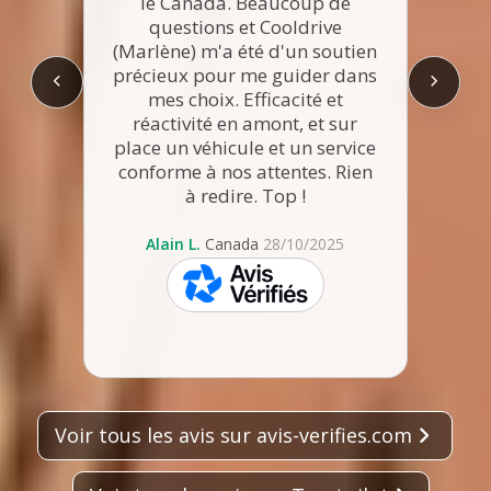
le Canada. Beaucoup de
questions et Cooldrive
rec
(Marlène) m'a été d'un soutien
Merc
précieux pour me guider dans
l'éc
mes choix. Efficacité et
l'org
réactivité en amont, et sur
place un véhicule et un service
conforme à nos attentes. Rien
à redire. Top !
Alain L.
Canada
28/10/2025
skeepers
Voir tous les avis sur avis-verifies.com