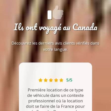
Ils ont voyagé au Canada
Découvrez les derniers avis clients vérifiés dans
votre langue.
5/5
Première location de ce type
de véhicule dans un contexte
professionnel où la location
doit se faire de la France pour
Très 