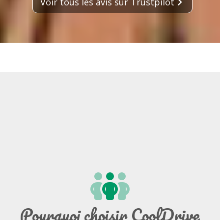
Voir tous les avis sur Trustpilot
Pourquoi choisir CoolDrive