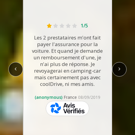
Premi
1/5
de vé
prof
t fait
Les 2 prestataires m'ont fait
doit s
r la
payer l'assurance pour la
le
emande
voiture. Et quand je demande
qu
ne, je
un remboursement d'une, je
(Marlè
 Je
n'ai plus de réponse. Je
préci
g-car
revoyagerai en camping-car
me
 avec
mais certainement pas avec
réac
is.
coolDrive, ni mes amis.
place 
confo
9/2019
(anonymous)
France
08/09/2019
skeepers