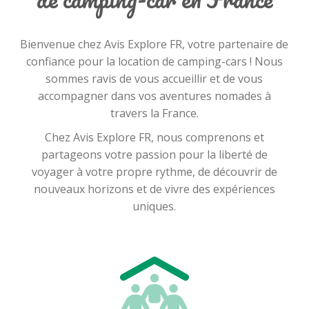
Bienvenue chez Avis Explore FR, votre partenaire de
confiance pour la location de camping-cars ! Nous
sommes ravis de vous accueillir et de vous
accompagner dans vos aventures nomades à
travers la France.
Chez Avis Explore FR, nous comprenons et
partageons votre passion pour la liberté de
voyager à votre propre rythme, de découvrir de
nouveaux horizons et de vivre des expériences
uniques.
C'est pourquoi nous mettons à votre disposition
une flotte de camping-cars modernes, confortables
et bien entretenus, afin que vous puissiez profiter
pleinement de votre périple. Que vous souhaitiez
parcourir les routes sinueuses de la campagne