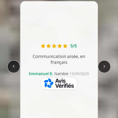
5/5
ssez
émol à
Communication aisée, en
serv
ttendu
français
avant
e.
Emmanuel R.
Namibie
13/09/2025
2025
skeepers