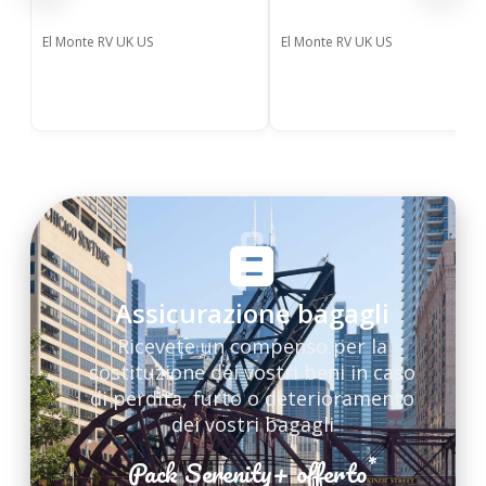
El Monte RV UK US
El Monte RV UK US
Assicurazione bagagli
Ricevete un compenso per la
sostituzione dei vostri beni in caso
di perdita, furto o deterioramento
dei vostri bagagli
*
Pack Serenity+ offerto