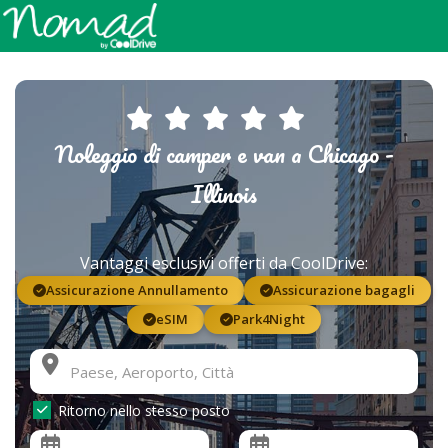
Noleggio di camper e van a Chicago -
Illinois
Vantaggi esclusivi offerti da CoolDrive:
Assicurazione Annullamento
Assicurazione bagagli
eSIM
Park4Night
Ritorno nello stesso posto