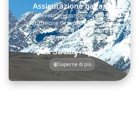
Assicurazione bagagli
Ricevete un compenso per la
sostituzione dei vostri beni in caso
di perdita, furto o deterioramento
dei vostri bagagli
*
Pack Serenity+ offerto
*
Saperne di più