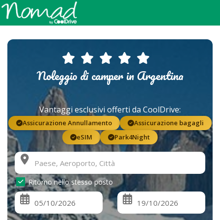
Noleggio di camper in Argentina
Vantaggi esclusivi offerti da CoolDrive:
Assicurazione Annullamento
Assicurazione bagagli
eSIM
Park4Night
Ritorno nello stesso posto