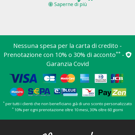
Saperne di più
Nessuna spesa per la carta di credito -
**
Prenotazione con 10% o 30% di acconto
-
Garanzia Covid
*
per tutti i clienti che non beneficiano già di uno sconto personalizzato
*
10% per ogni prenotazione oltre 10 mesi, 30% oltre 60 giorni