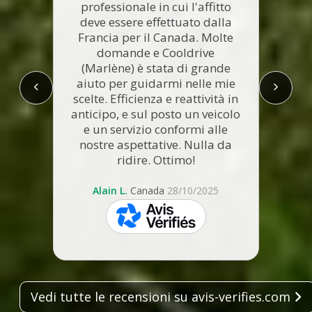
professionale in cui l'affitto
deve essere effettuato dalla
Ottim
Francia per il Canada. Molte
Co
domande e Cooldrive
vivam
(Marlène) è stata di grande
è sta
aiuto per guidarmi nelle mie
per l
scelte. Efficienza e reattività in
anticipo, e sul posto un veicolo
e un servizio conformi alle
nostre aspettative. Nulla da
ridire. Ottimo!
Alain L.
Canada
28/10/2025
skeepers
Vedi tutte le recensioni su avis-verifies.com