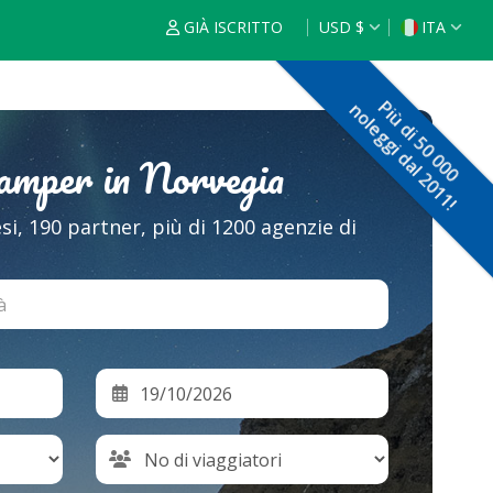
GIÀ ISCRITTO
USD $
ITA
€
ENG
Più di 50 000
noleggi dal 2011!
$
FRA
camper in Norvegia
£
ESP
$
NED
esi, 190 partner, più di 1200 agenzie di
F
DEU
$
R
ITA
$
POR