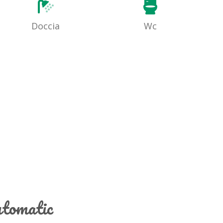
Doccia
Wc
utomatic