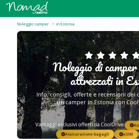
Noleggio camper
in Estonia
Noleggio di camper 
attrezzati in Es
Info, consigli, offerte e recensioni dei 
un camper in Estonia con Coo
Vantaggi esclusivi offerti da CoolDrive:
As
Assicurazione bagagli
eSIM