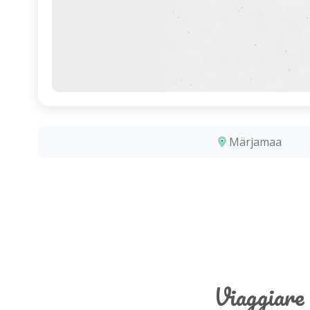
Märjamaa
Viaggiare 