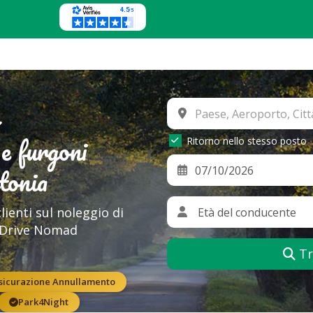
e furgoni
Ritorno nello stesso posto
tonia
clienti sul noleggio di
lDrive Nomad
Tr
sicurazione Annullamento
Park4Night