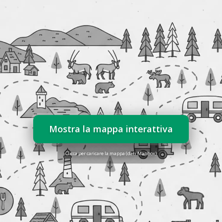
Mostra la mappa interattiva
Clicca per caricare la mappa (dati Mapbox)