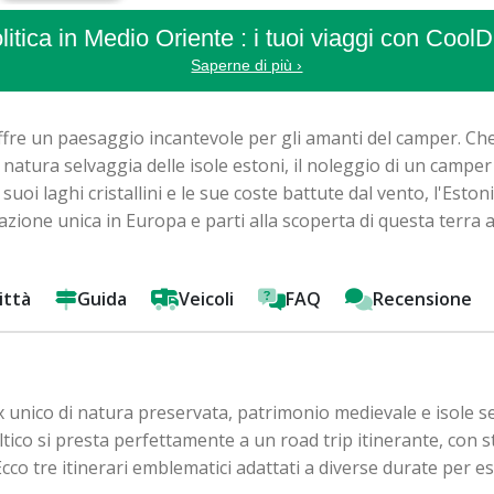
itica in Medio Oriente : i tuoi viaggi con CoolDr
Saperne di più ›
 offre un paesaggio incantevole per gli amanti del camper. Che
la natura selvaggia delle isole estoni, il noleggio di un camp
suoi laghi cristallini e le sue coste battute dal vento, l'Esto
azione unica in Europa e parti alla scoperta di questa terra
ittà
Guida
Veicoli
FAQ
Recensione
x unico di natura preservata, patrimonio medievale e isole 
ico si presta perfettamente a un road trip itinerante, con s
 Ecco tre itinerari emblematici adattati a diverse durate per e