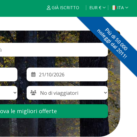
GIÀ ISCRITTO
EUR €
ITA
€
ENG
Più di 50 000
noleggi dal 2011!
$
FRA
£
ESP
$
NED
F
DEU
$
R
ITA
$
POR
ova le migliori offerte