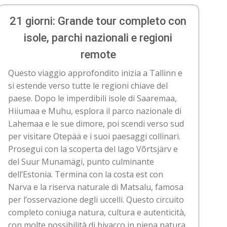
21 giorni: Grande tour completo con
isole, parchi nazionali e regioni
remote
Questo viaggio approfondito inizia a Tallinn e
si estende verso tutte le regioni chiave del
paese. Dopo le imperdibili isole di Saaremaa,
Hiiumaa e Muhu, esplora il parco nazionale di
Lahemaa e le sue dimore, poi scendi verso sud
per visitare Otepää e i suoi paesaggi collinari.
Prosegui con la scoperta del lago Võrtsjärv e
del Suur Munamägi, punto culminante
dell’Estonia. Termina con la costa est con
Narva e la riserva naturale di Matsalu, famosa
per l’osservazione degli uccelli. Questo circuito
completo coniuga natura, cultura e autenticità,
con molte possibilità di bivacco in piena natura.