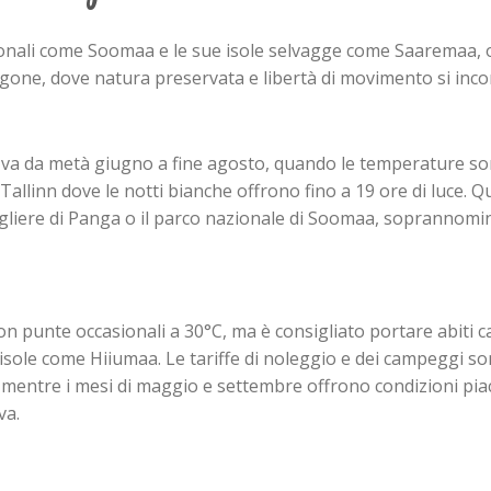
azionali come Soomaa e le sue isole selvagge come Saaremaa, 
rgone, dove natura preservata e libertà di movimento si inc
r va da metà giugno a fine agosto, quando le temperature so
Tallinn dove le notti bianche offrono fino a 19 ore di luce. Q
cogliere di Panga o il parco nazionale di Soomaa, soprannomin
on punte occasionali a 30°C, ma è consigliato portare abiti ca
e isole come Hiiumaa. Le tariffe di noleggio e dei campeggi s
, mentre i mesi di maggio e settembre offrono condizioni pia
va.