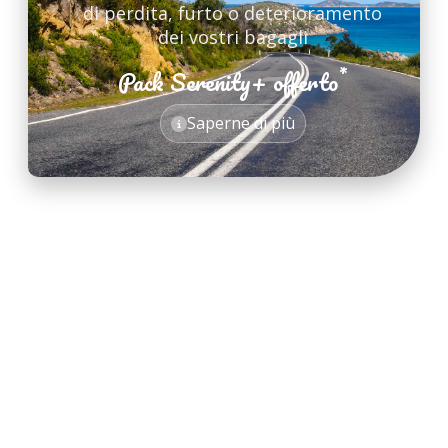
di perdita, furto o deterioramento
dei vostri bagagli
*
Pack Serenity+ offerto
*
Saperne di più