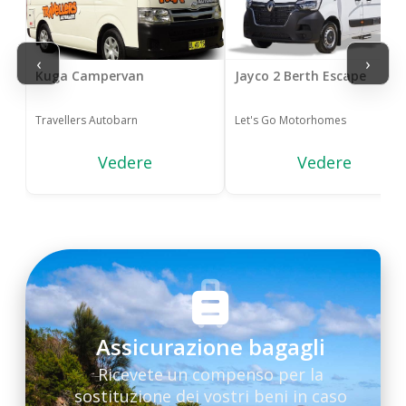
‹
›
Kuga Campervan
Jayco 2 Berth Escape
Travellers Autobarn
Let's Go Motorhomes
Vedere
Vedere
Assicurazione bagagli
Ricevete un compenso per la
sostituzione dei vostri beni in caso