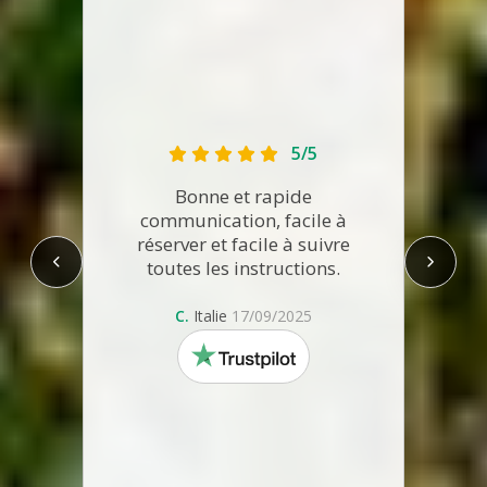
5/5
Coold
Bonne et rapide
et tr
communication, facile à
situa
réserver et facile à suivre
ai
toutes les instructions.
d
rec
C.
Italie
17/09/2025
trustpilot