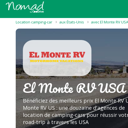
Location camping-car
aux États-Unis
avec El Monte RV US
El Monte RV USA
Bénéficiez des meilleurs prix El Monte RV U
Monte RV US : une douzaine d'agences de
location de camping-cars pour réussir vot
road-trip à travers les USA