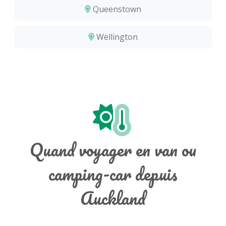
Queenstown
Wellington
Quand voyager en van ou
camping-car depuis
Auckland