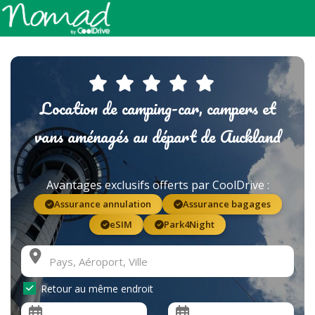
Location de camping-car, campers et
vans aménagés au départ de Auckland
Avantages exclusifs offerts par CoolDrive :
Assurance annulation
Assurance bagages
eSIM
Park4Night
Retour au même endroit