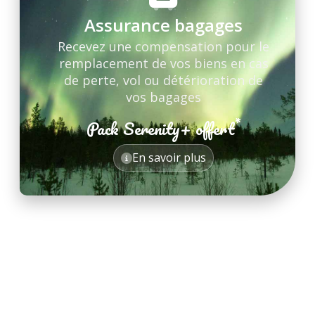
Assurance bagages
Recevez une compensation pour le
remplacement de vos biens en cas
de perte, vol ou détérioration de
vos bagages
*
Pack Serenity+ offert
*
En savoir plus