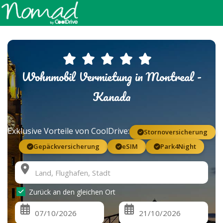
Wohnmobil Vermietung in Montreal -
Kanada
Exklusive Vorteile von CoolDrive:
Stornoversicherung
Gepäckversicherung
eSIM
Park4Night
Zurück an den gleichen Ort