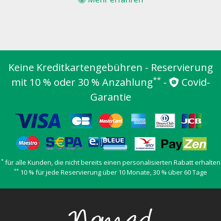
Keine Kreditkartengebühren - Reservierung
**
mit 10 % oder 30 % Anzahlung
-
Covid-
Garantie
*
für alle Kunden, die nicht bereits einen personalisierten Rabatt erhalten
**
10 % für jede Reservierung über 10 Monate, 30 % über 60 Tage