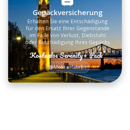
Gepäckversicherung
Erhalten Sie eine Entschädigung
für den Ersatz Ihrer Gegenstände
im Falle von Verlust, Diebstahl
oder Beschädigung Ihres Gepäcks
*
Kostenlos Serenity+ Pack
*
Mehr erfahren