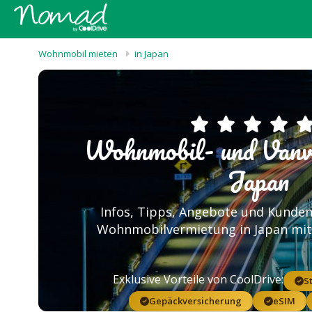
Wohnmobil mieten
in Japan
Wohnmobil- und Vanve
Japan
Infos, Tipps, Angebote und Kunde
Wohnmobilvermietung in Japan mi
Exklusive Vorteile von CoolDrive:
S
Gepäckversicherung
eSIM