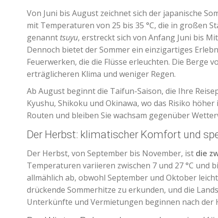
Von Juni bis August zeichnet sich der japanische S
mit Temperaturen von 25 bis 35 °C, die in großen S
genannt
tsuyu
, erstreckt sich von Anfang Juni bis Mi
Dennoch bietet der Sommer ein einzigartiges Erlebni
Feuerwerken, die die Flüsse erleuchten. Die Berge 
erträglicheren Klima und weniger Regen.
Ab August beginnt die Taifun-Saison, die Ihre Reis
Kyushu, Shikoku und Okinawa, wo das Risiko höher ist
Routen und bleiben Sie wachsam gegenüber Wette
Der Herbst: klimatischer Komfort und sp
Der Herbst, von September bis November, ist
die z
Temperaturen variieren zwischen 7 und 27 °C und b
allmählich ab, obwohl September und Oktober leicht 
drückende Sommerhitze zu erkunden, und die Landsc
Unterkünfte und Vermietungen beginnen nach der 