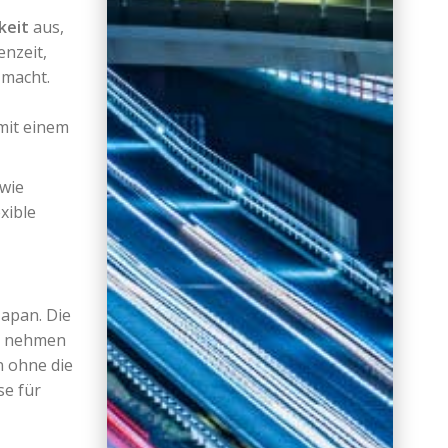
keit
aus,
enzeit,
 macht.
mit einem
 wie
xible
Japan. Die
ge nehmen
n ohne die
se für