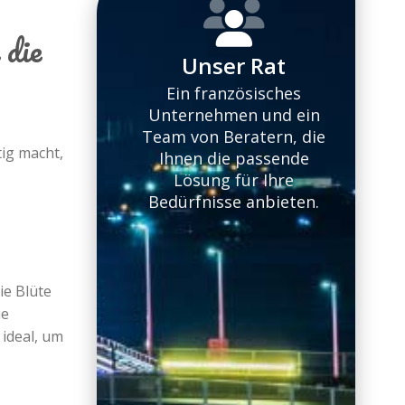
 die
Besten Preise
Unser Rat
Vergleichen Sie mit
Ein französisches
unseren Hunderten von
Unternehmen und ein
Partnervermietern und
Team von Beratern, die
tig macht,
unseren wenigen
Ihnen die passende
Herausforderern, und
Lösung für Ihre
kommen Sie dann zu
Bedürfnisse anbieten.
uns zurück!
ie Blüte
ie
ideal, um