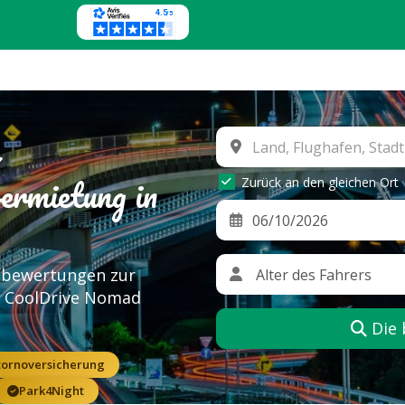
rmietung in
Zurück an den gleichen Ort
nbewertungen zur
t CoolDrive Nomad
Die 
tornoversicherung
Park4Night