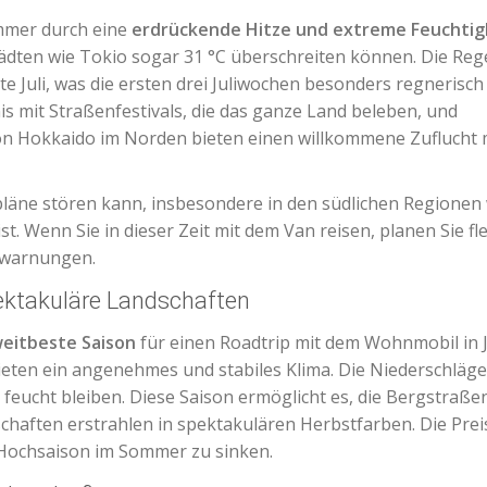
ommer durch eine
erdrückende Hitze und extreme Feuchtig
tädten wie Tokio sogar 31 °C überschreiten können. Die Reg
tte Juli, was die ersten drei Juliwochen besonders regnerisch
s mit Straßenfestivals, die das ganze Land beleben, und
von Hokkaido im Norden bieten einen willkommene Zuflucht 
epläne stören kann, insbesondere in den südlichen Regionen
. Wenn Sie in dieser Zeit mit dem Van reisen, planen Sie fle
rwarnungen.
ektakuläre Landschaften
weitbeste Saison
für einen Roadtrip mit dem Wohnmobil in 
ieten ein angenehmes und stabiles Klima. Die Niederschlä
feucht bleiben. Diese Saison ermöglicht es, die Bergstraße
haften erstrahlen in spektakulären Herbstfarben. Die Prei
Hochsaison im Sommer zu sinken.