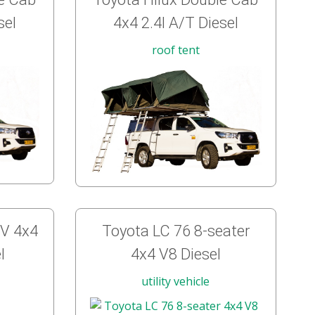
sel
4x4 2.4l A/T Diesel
roof tent
UV 4x4
Toyota LC 76 8-seater
l
4x4 V8 Diesel
utility vehicle