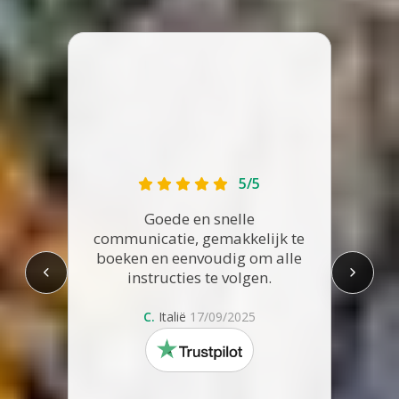
5/5
Coold
Goede en snelle
en ze
communicatie, gemakkelijk te
We h
boeken en eenvoudig om alle
geha
instructies te volgen.
st
C.
Italië
17/09/2025
trustpilot