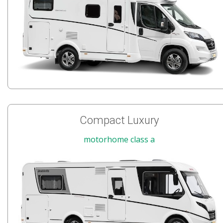
Compact Luxury
motorhome class a