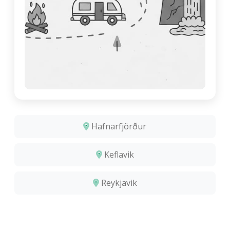
Hafnarfjörður
Keflavik
Reykjavik