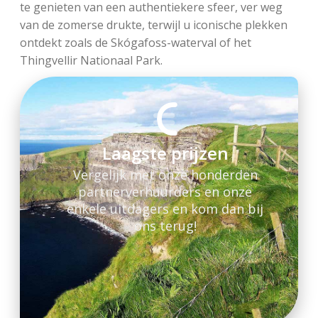
te genieten van een authentiekere sfeer, ver weg
van de zomerse drukte, terwijl u iconische plekken
ontdekt zoals de Skógafoss-waterval of het
Thingvellir Nationaal Park.
Laagste prijzen
Vergelijk met onze honderden
partnerverhuurders en onze
enkele uitdagers en kom dan bij
ons terug!