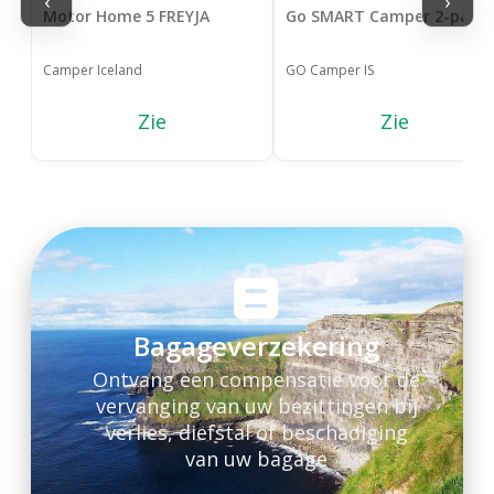
‹
›
Motor Home 5 FREYJA
Go SMART Camper 2-pax
Camper Iceland
GO Camper IS
Zie
Zie
Bagageverzekering
Ontvang een compensatie voor de
vervanging van uw bezittingen bij
verlies, diefstal of beschadiging
van uw bagage