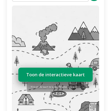
Toon de interactieve kaart
Klik om de kaart te laden (Mapbox-gegevens)