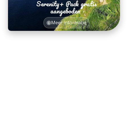
Serenity+ Pack gratis
*
aangeboden
*
Meer informatie