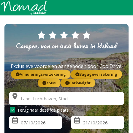
Camper, van en 4x4 huren in IJsland
Exclusieve voordelen aangeboden door CoolDrive:
Annuleringsverzekering
Bagageverzekering
eSIM
Park4Night
Terug naar dezelfde plaats