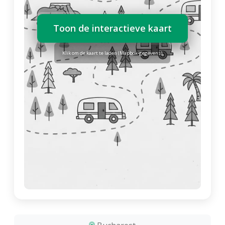
Toon de interactieve kaart
Klik om de kaart te laden (Mapbox-gegevens)