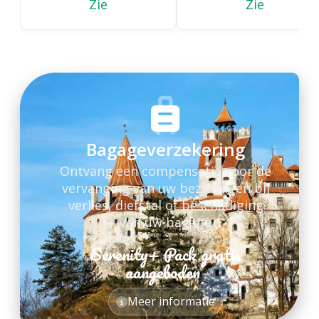
Zie
Zie
Bagageverzekering
Ontvang een compensatie voor de
vervanging van uw bezittingen bij
verlies, diefstal of beschadiging
van uw bagage
Serenity+ Pack gratis
*
aangeboden
*
Meer informatie