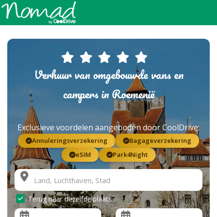
Verhuur van omgebouwde vans en
campers in Roemenië
Exclusieve voordelen aangeboden door CoolDrive:
Annuleringsverzekering
Bagageverzekering
eSIM
Park4Night
Terug naar dezelfde plaats