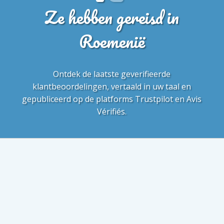
Ze hebben gereisd in
Roemenië
Ontdek de laatste geverifieerde
klantbeoordelingen, vertaald in uw taal en
gepubliceerd op de platforms Trustpilot en Avis
Vérifiés.
4/5
Te rigide informatiesysteem
Eric L.
Portugal
22/10/2025