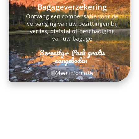
Bagageverzekering
Ontvang een compensatie voor de
vervanging van uw bezittingen bij
verlies, diefstal of beschadiging
van uw bagage
Serenity+ Pack gratis
*
aangeboden
*
Meer informatie