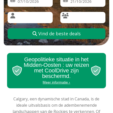
Vind de beste deals
Geopolitieke situatie in het
Midden-Oosten : uw reizen
met CoolDrive zijn
beschermd.
Meer informatie ›
Calgary, een dynamische stad in Canada, is de
ideale uitvalsbasis om de adembenemende
landschappen van de Rockies te verkennen. Of