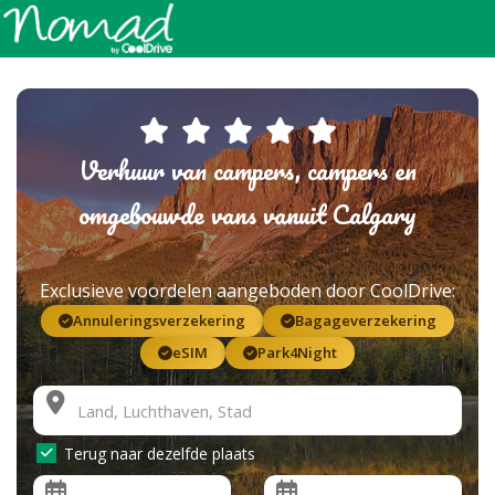
Verhuur van campers, campers en
omgebouwde vans vanuit Calgary
Exclusieve voordelen aangeboden door CoolDrive:
Annuleringsverzekering
Bagageverzekering
eSIM
Park4Night
Terug naar dezelfde plaats