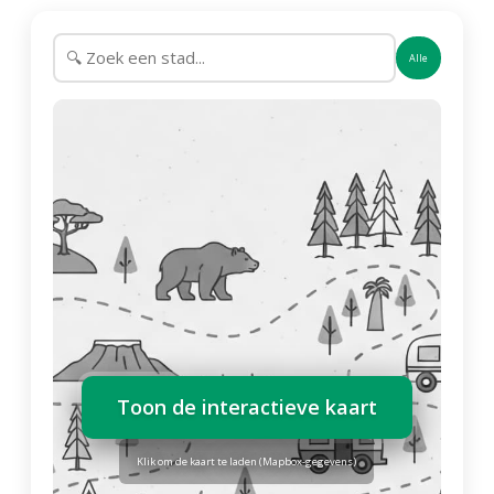
Alle
Toon de interactieve kaart
Klik om de kaart te laden (Mapbox-gegevens)