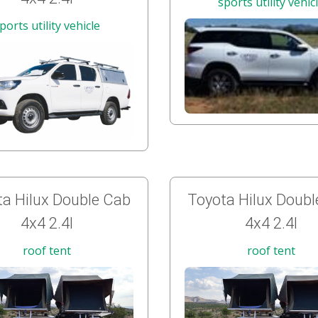
sports utility vehic
ports utility vehicle
a Hilux Double Cab
Toyota Hilux Doub
4x4 2.4l
4x4 2.4l
roof tent
roof tent