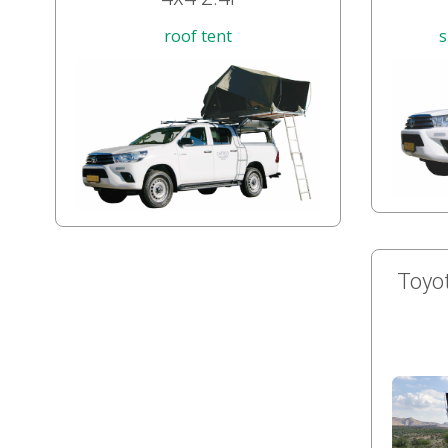
roof tent
s
Toyot