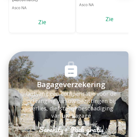
Asco NA
Asco NA
Zie
Zie
Bagageverzekering
Ontvang een compensatie voor de
vervanging van uw bezittingen bij
verlies, diefstal of beschadiging
van uw bagage
Serenity+ Pack gratis
*
aangeboden