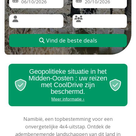
Vind de beste deals
Geopolitieke situatie in het
Midden-Oosten : uw reizen
met CoolDrive zijn
beschermd.
Meer informatie ›
Namibië, een topbestemming voor een
onvergetelijke 4x4-uitstap. Ontdek de
adembenemende landschappen van dit land in