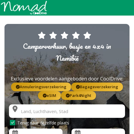
Camperverhuur, busje en 4x4 in
Namibië
Exclusieve voordelen aangeboden door CoolDrive:
Annuleringsverzekering
Bagageverzekering
eSIM
Park4Night
Terug naar dezelfde plaats