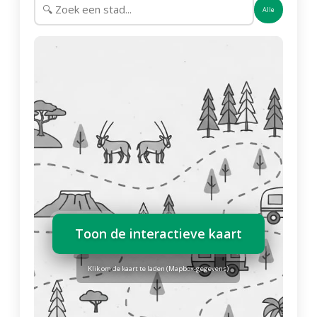
Alle
Toon de interactieve kaart
Klik om de kaart te laden (Mapbox-gegevens)