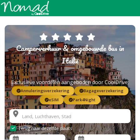
Camperverhuur & omgebouwde bus in
Italië
Exclusieve voordelen aangeboden door CoolDrive:
Annuleringsverzekering
Bagageverzekering
eSIM
Park4Night
Terug naar dezelfde plaats