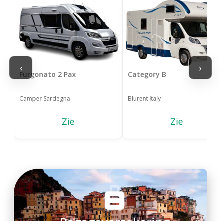
‹
›
Furgonato 2 Pax
Category B
Camper Sardegna
Blurent Italy
Zie
Zie