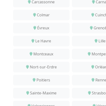
Carcassonne
Carna
Colmar
Cuinc
Évreux
Grenob
Le Havre
Lille
Montceaux
Montpel
Nort-sur-Erdre
Orléa
Poitiers
Renn
Sainte-Maxime
Strasbo