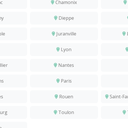
c
Chamonix
hy
Dieppe
le
Juranville
Lyon
lier
Nantes
ns
Paris
es
Rouen
Saint-Fa
urg
Toulon