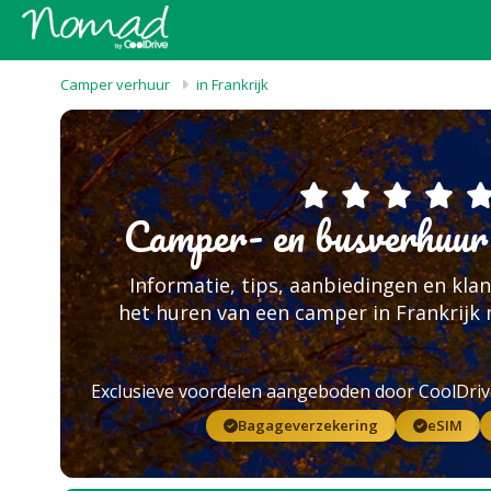
Camper verhuur
in Frankrijk
Camper- en busverhuur 
Informatie, tips, aanbiedingen en kla
het huren van een camper in Frankrij
Exclusieve voordelen aangeboden door CoolDriv
Bagageverzekering
eSIM