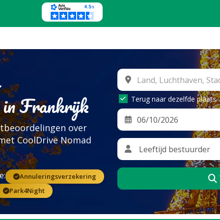
in Frankrijk
Terug naar dezelfde plaats
ntbeoordelingen over
k met CoolDrive Nomad
e:
Annuleringsverzekering
Park4Night