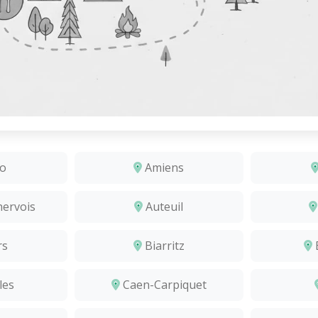
io
Amiens
ervois
Auteuil
rs
Biarritz
les
Caen-Carpiquet