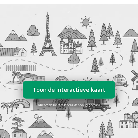
Toon de interactieve kaart
Klik om de kaart te laden (Mapbox-gegevens)