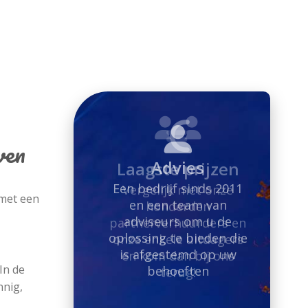
ven
Laagste prijzen
Vergelijk met onze
 met een
honderden
partnerverhuurders en
onze enkele uitdagers
en kom dan bij ons
terug!
In de
nnig,